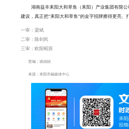
湖南益丰耒阳大和草鱼（耒阳）产业集团有限公
建设，真正把“耒阳大和草鱼”的金字招牌擦得更亮、
一审：梁斌
二审：陈剑民
三审：欧阳昭苏
责编：谢娟娟
来源：耒阳市融媒体中心