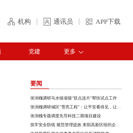
机构
通讯员
APP下载
题
党建
更多
要闻
张润槐调研马水镇省级“驻点连片”帮扶试点工作
张润槐调研城区“雪亮工程”：让平安看得见，让守护在身边
张润槐专题调度先导科技二期项目建设
筑牢安全防线 规范管理提效 耒阳高新区组织企业开展交流学习活动