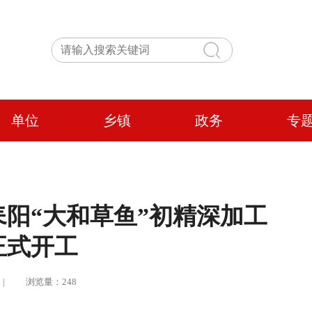
单位
乡镇
政务
专
耒阳“大和草鱼”初精深加工
正式开工
娟娟 | 浏览量：248