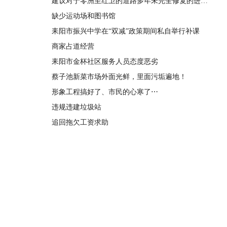
建议对于零洲至红卫的道路多年未完全修复的进行修复
缺少运动场和图书馆
耒阳市振兴中学在“双减”政策期间私自举行补课
商家占道经营
耒阳市金杯社区服务人员态度恶劣
蔡子池新菜市场外面光鲜，里面污垢遍地！
形象工程搞好了、市民的心寒了⋯
违规违建垃圾站
追回拖欠工资求助