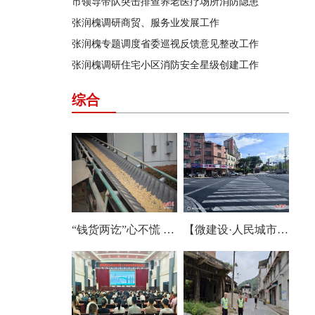
市领导带队突击排查养老医疗场所消防隐患
张润槐调研商贸、服务业发展工作
张润槐专题调度省委巡视反馈意见整改工作
张润槐调研住宅小区消防安全星级创建工作
综合
“钱货两讫”心不慌 耒阳夏粮收购跑出“加速度”
【微建设·人民城市为人民】回应民生期盼 畅通便民“舒心路”