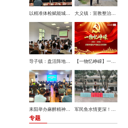
以精准体检赋能城市更新 耒阳启动2026年城市体检工作
大义镇：宣教整治齐发力 守牢群众“平安路”
导子镇：盘活阵地树标杆 “村口托管”惠民生
【一物忆峥嵘】一纸家国情，雪域赤子心
耒阳举办麻醉精神药品管理专题培训班
军民鱼水情更深！耒阳慰问驻训武警官兵，共话双拥新篇章
专题