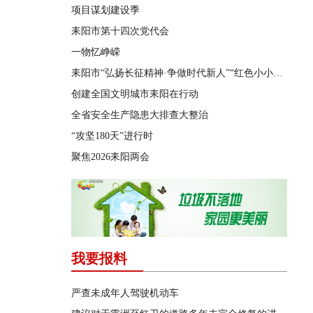
项目谋划建设季
耒阳市第十四次党代会
一物忆峥嵘
耒阳市“弘扬长征精神·争做时代新人”“红色小小讲解员”决赛
创建全国文明城市耒阳在行动
全省安全生产隐患大排查大整治
“攻坚180天”进行时
聚焦2026耒阳两会
我要报料
严查未成年人驾驶机动车