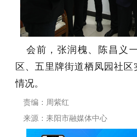
会前，张润槐、陈昌义
区、五里牌街道栖凤园社区
情况。
责编：周紫红
来源：耒阳市融媒体中心