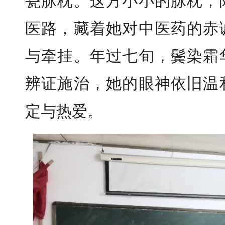
瓷脉枕。这方小小的脉枕，
医路，藏着她对中医药的赤
与牵挂。年过七旬，鬓染霜
辨证施治，她的眼神依旧温
定与热爱。