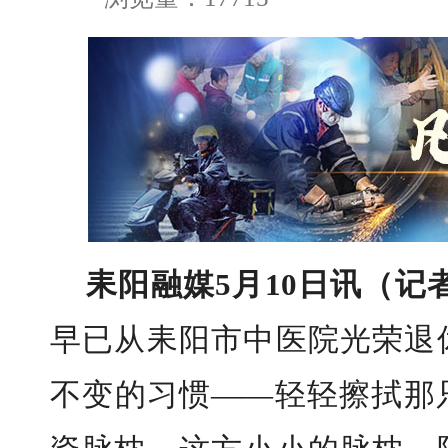
耒阳融媒5月10日讯（记
早已从耒阳市中医院光荣退
不变的习惯——轻轻擦拭那